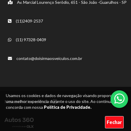
Av. Marcial Lourenço Serôdio, 651 - São João -Guarulhos - SP
(11)2409-2537
(11) 97328-0409
contato@doisirmaosveiculos.com.br
Usamos os cookies e dados de navegação visando proporcionar
Nossas mídias sociais:
uma melhor experiência durante o uso do site. Ao continuar, você
concorda com nossa
Política de Privacidade.
Fechar