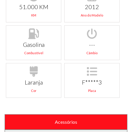
51.000 KM
2012
KM
Ano do Modelo
Gasolina
---
Combustível
Câmbio
Laranja
F*****3
Cor
Placa
Acessórios