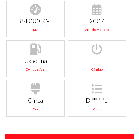
84.000 KM
2007
KM
Ano do Modelo
Gasolina
---
Combustível
Câmbio
Cinza
D*****1
Cor
Placa